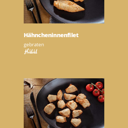
Hähncheninnenfilet
gebraten
Halal