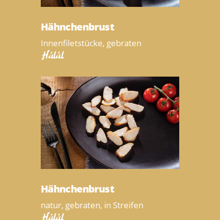
Hähnchenbrust
Innenfiletstücke, gebraten
Halal
Hähnchenbrust
natur, gebraten, in Streifen
Halal