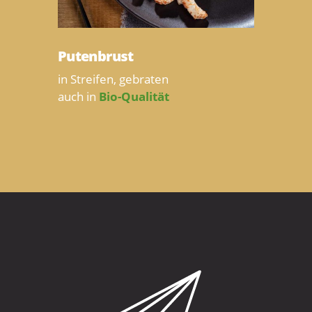
Putenbrust
in Streifen, gebraten
auch in
Bio-Qualität