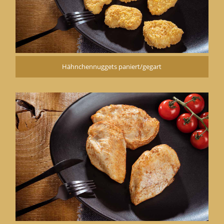
Hähnchennuggets paniert/gegart