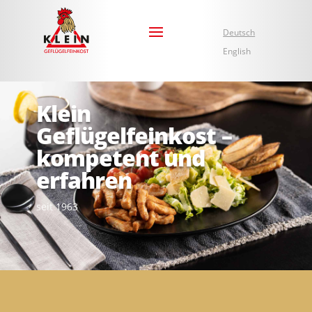
Deutsch
English
Klein
Geflügelfeinkost –
kompetent und
erfahren
seit 1963